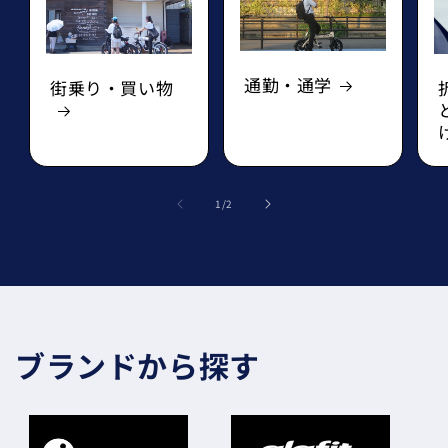
通勤・通学
街乗り・買い物
の
1
/
2
ブランドから探す