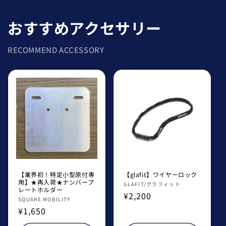
おすすめアクセサリー
RECOMMEND ACCESSORY
【業界初！特定小型原付専
【glafit】ワイヤーロック
用】★再入荷★ナンバープ
販
GLAFIT/グラフィット
レートホルダー
通
¥2,200
売
販
SQUARE MOBILITY
常
元:
通
¥1,650
売
価
常
元: