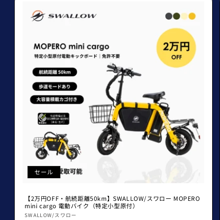
セール
【2万円OFF・航続距離50km】SWALLOW/スワロー MOPERO
mini cargo 電動バイク（特定小型原付）
販
SWALLOW/スワロー