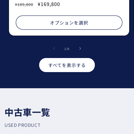
通
セ
¥169,800
売
¥189,800
常
ー
元:
価
ル
オプションを選択
格
価
格
の
1
/
6
すべてを表示する
中古車一覧
USED PRODUCT