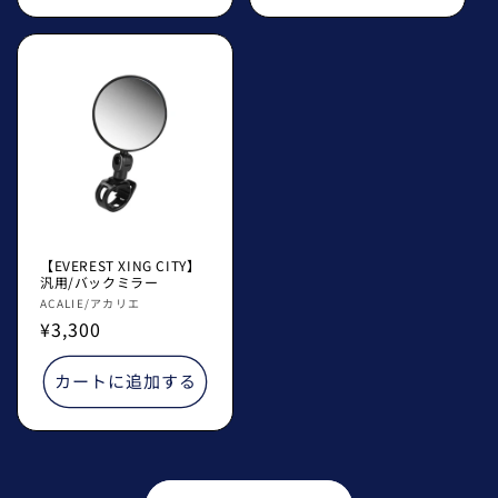
【EVEREST XING CITY】
汎用/バックミラー
販
ACALIE/アカリエ
通
¥3,300
売
常
元:
価
カートに追加する
格