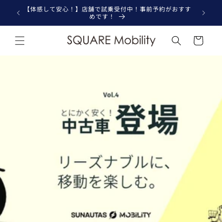
コンテ
 取扱店舗
【体感して安心！】店舗で試乗受付中！事前予約がおすす
【期間限定
ンツに
めです！
進む
カ
ー
ト