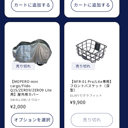
格
価
カートに追加する
カートに追加する
格
売り切れ
売り切れ
【MOPERO mini
【NFR-01 Pro/Lite専用】
cargo/Fiido
フロントバスケット（深
Q1S/ZERO9/ZERO9 Lite
型）
用】屋外用カバー
販
GLAFIT/グラフィット
販
SWALLOW/スワロー
通
¥9,900
売
通
¥2,000
売
常
元:
常
元:
価
価
オプションを選択
売り切れ
格
格