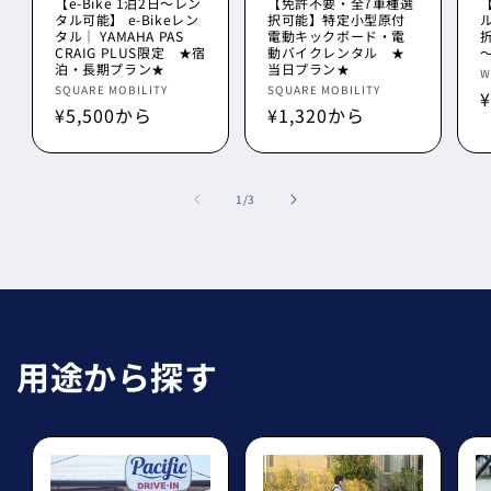
【e-Bike 1泊2日～レン
【免許不要・全7車種選
タル可能】 e-Bikeレン
択可能】特定小型原付
ル
タル｜ YAMAHA PAS
電動キックボード・電
CRAIG PLUS限定 ★宿
動バイクレンタル ★
泊・長期プラン★
当日プラン★
W
販
SQUARE MOBILITY
販
SQUARE MOBILITY
通
¥5,500から
通
¥1,320から
売
売
元
常
常
元:
元:
価
価
格
格
の
1
/
3
用途から探す