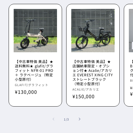
【中古車特価 美品】★
【中古車特価 美品】★
送料無料★ glafit/グラ
店舗納車限定・オプシ
B
フィット NFR-01 PRO
ョン付★ Acalie/アカリ
＋ ラテベージュ（特定
エ EVEREST XING CITY
小型原付）
ストレートブラック
B
（特定小型原付）
販
GLAFIT/グラフィット
¥
販
ACALIE/アカリエ
通
¥130,000
売
¥
元
通
¥150,000
売
常
元:
常
元:
価
価
格
格
の
1
/
3